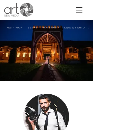
.: MATRIMONI :: EVENTI :: MATERNITY :: KIDS & FAMILY :.